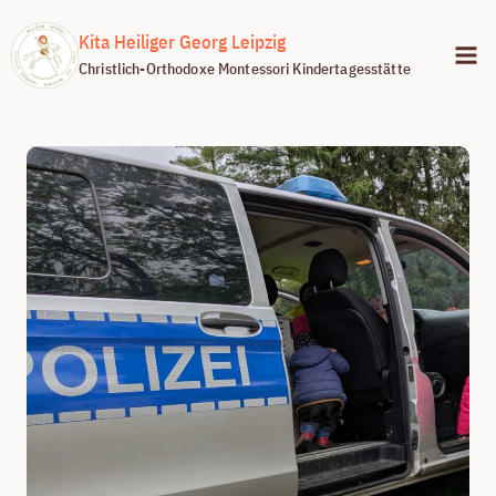
Zum
Kita Heiliger Georg Leipzig
Inhalt
Christlich-Orthodoxe Montessori Kindertagesstätte
springen