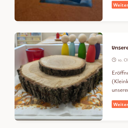
Weiter
Unsere
10. O
Eröffn
(Klein
unsere
Weiter