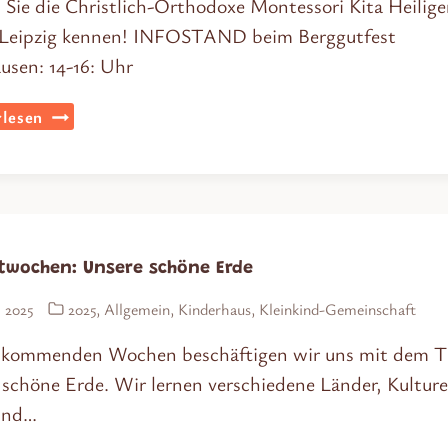
 Sie die Christlich-Orthodoxe Montessori Kita Heilige
Leipzig kennen! INFOSTAND beim Berggutfest
usen: 14-16: Uhr
TAG
lesen
DER
OFFENEN
TÜR
twochen: Unsere schöne Erde
i 2025
2025
,
Allgemein
,
Kinderhaus
,
Kleinkind-Gemeinschaft
 kommenden Wochen beschäftigen wir uns mit dem 
 schöne Erde. Wir lernen verschiedene Länder, Kulture
und…