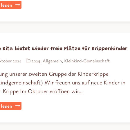
Projektwochen:
lesen
Unsere
schöne
Erde
 Kita bietet wieder freie Plätze für Krippenkinder
ktober 2024
2024
,
Allgemein
,
Kleinkind-Gemeinschaft
ung unserer zweiten Gruppe der Kinderkrippe
kindgemeinschaft) Wir freuen uns auf neue Kinder in
r Krippe Im Oktober eröffnen wir…
Unsere
lesen
Kita
bietet
wieder